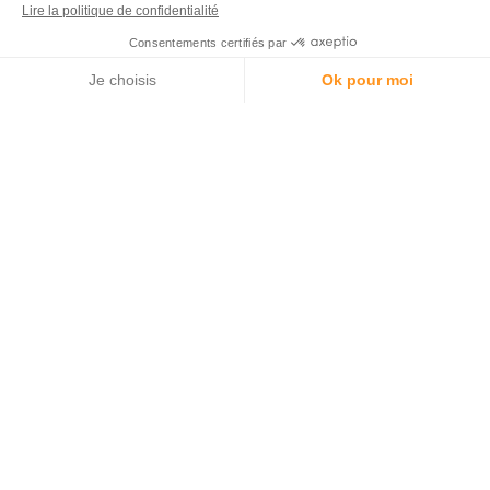
Appeler
Localisation
Astuces et avantages
Une économie d’impôts très
importante :