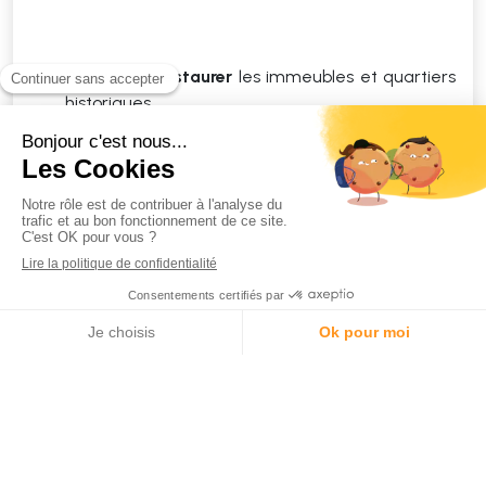
Rénover et restaurer
les immeubles et quartiers
historiques.
Retrouver ainsi
le charme de l'immobilier
historique.
Acquérir un bien immobilier
déclaré d'intérêt
public.
Le louer au moins 9 ans à un locataire qui en fera
sa résidence principale.
Appeler
Localisation