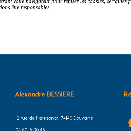
ant votre navigateur pour refuser les cookies, certaines fo
ions être responsables.
Alexandre BESSIERE
Ré
2 rue de l' artisanat, 74140 Douvaine
04 50 15 00 45